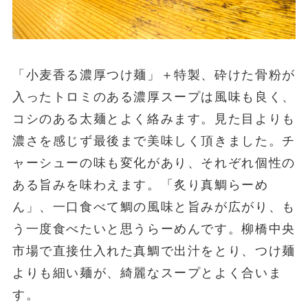
「小麦香る濃厚つけ麺」＋特製、砕けた骨粉が
入ったトロミのある濃厚スープは風味も良く、
コシのある太麺とよく絡みます。見た目よりも
濃さを感じず最後まで美味しく頂きました。チ
ャーシューの味も変化があり、それぞれ個性の
ある旨みを味わえます。「炙り真鯛らーめ
ん」、一口食べて鯛の風味と旨みが広がり、も
う一度食べたいと思うらーめんです。柳橋中央
市場で直接仕入れた真鯛で出汁をとり、つけ麺
よりも細い麺が、綺麗なスープとよく合いま
す。