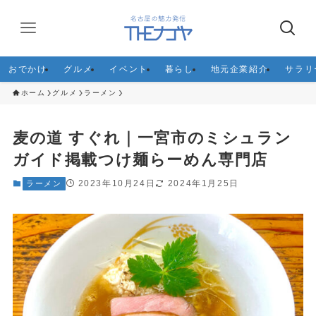
おでかけ
グルメ
イベント
暮らし
地元企業紹介
サラリ
ホーム
グルメ
ラーメン
麦の道 すぐれ｜一宮市のミシュラン
ガイド掲載つけ麺らーめん専門店
2023年10月24日
2024年1月25日
ラーメン