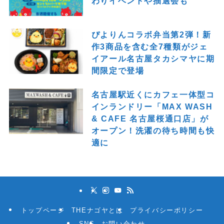
わりイベントや抽選会も
ぴよりんコラボ弁当第2弾！新
作3商品を含む全7種類がジェ
イアール名古屋タカシマヤに期
間限定で登場
名古屋駅近くにカフェ一体型コ
インランドリー「MAX WASH
& CAFE 名古屋桜通口店」が
オープン！洗濯の待ち時間も快
適に
トップページ
THEナゴヤとは
プライバシーポリシー
SNS
お問い合わせ