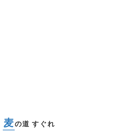
麦
の道 すぐれ