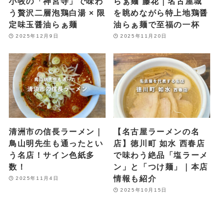
小牧の「神宮寺」で味わ
らぁ麺 藤花｜名古屋城
う贅沢二層泡鶏白湯 × 限
を眺めながら特上地鶏醤
定味玉醤油らぁ麺
油らぁ麺で至福の一杯
2025年12月9日
2025年11月20日
清洲市の信長ラーメン｜
【名古屋ラーメンの名
鳥山明先生も通ったとい
店】徳川町 如水 西春店
う名店！サイン色紙多
で味わう絶品「塩ラーメ
数！
ン」と「つけ麺」｜本店
情報も紹介
2025年11月4日
2025年10月15日