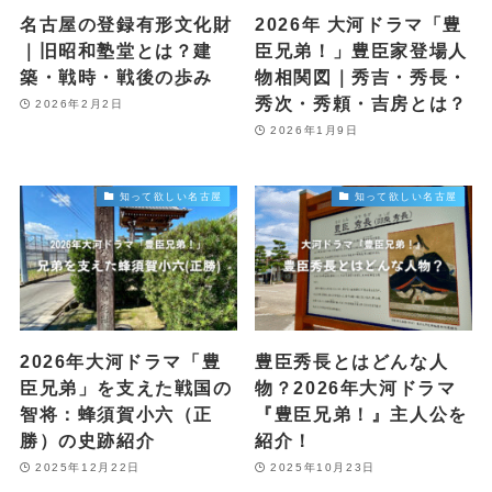
名古屋の登録有形文化財
2026年 大河ドラマ「豊
｜旧昭和塾堂とは？建
臣兄弟！」豊臣家登場人
築・戦時・戦後の歩み
物相関図｜秀吉・秀長・
秀次・秀頼・吉房とは？
2026年2月2日
2026年1月9日
知って欲しい名古屋
知って欲しい名古屋
2026年大河ドラマ「豊
豊臣秀長とはどんな人
臣兄弟」を支えた戦国の
物？2026年大河ドラマ
智将：蜂須賀小六（正
『豊臣兄弟！』主人公を
勝）の史跡紹介
紹介！
2025年12月22日
2025年10月23日