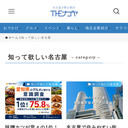
おでかけ
グルメ
イベント
暮らし
地元企業紹介
サラリ
ホーム
知って欲しい名古屋
知って欲しい名古屋
– category –
知って欲しい名古屋
知って欲しい名古屋
味噌カツが堂々の1位！
名古屋で住みやすい街