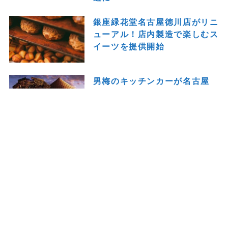
銀座緑花堂名古屋徳川店がリニ
ューアル！店内製造で楽しむス
イーツを提供開始
男梅のキッチンカーが名古屋
へ！限定メニューも楽しめる
「男梅 全国布教行脚 2026」
開催
トップページ
THEナゴヤとは
プライバシーポリシー
SNS
お問い合わせ
©
THE ナゴヤ.