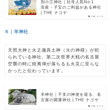
別小江神社｜社寺人気No.1
安産・子宝のご利益がある神社
| THE ナゴヤ
THE ナゴヤ
６｜羊神社
天照大神と火之迦具土神（火の神様）が祀
られている神社。第二次世界大戦の名古屋
空襲の時に焼夷弾が落ちるも火災に至らな
かったと伝わっています。
羊神社｜干支の神使を巡る、名
古屋の開運神社 | THE ナゴヤ
THE ナゴヤ