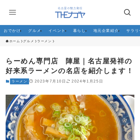
おでかけ
グルメ
イベント
暮らし
地元企業紹介
サラリ
ホーム
グルメ
ラーメン
らーめん専門店 陣屋｜名古屋発祥の
好来系ラーメンの名店を紹介します！
2023年7月10日
2024年1月25日
ラーメン