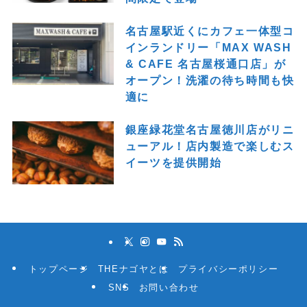
名古屋駅近くにカフェ一体型コ
インランドリー「MAX WASH
& CAFE 名古屋桜通口店」が
オープン！洗濯の待ち時間も快
適に
銀座緑花堂名古屋徳川店がリニ
ューアル！店内製造で楽しむス
イーツを提供開始
トップページ
THEナゴヤとは
プライバシーポリシー
SNS
お問い合わせ