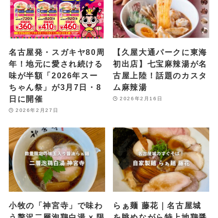
名古屋発・スガキヤ80周
【久屋大通パークに東海
年！地元に愛され続ける
初出店】七宝麻辣湯が名
味が半額「2026年スー
古屋上陸！話題のカスタ
ちゃん祭」が3月7日・8
ム麻辣湯
日に開催
2026年2月16日
2026年2月27日
小牧の「神宮寺」で味わ
らぁ麺 藤花｜名古屋城
う贅沢二層泡鶏白湯 × 限
を眺めながら特上地鶏醤