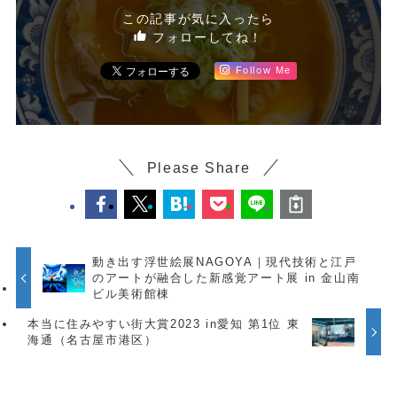
この記事が気に入ったら
フォローしてね！
Follow Me
Please Share
動き出す浮世絵展NAGOYA｜現代技術と江戸
のアートが融合した新感覚アート展 in 金山南
ビル美術館棟
本当に住みやすい街大賞2023 in愛知 第1位 東
海通（名古屋市港区）