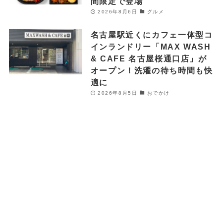
区ごとに使える便利マップ
新着記事
セントラルパーク地下街で「セ
ンパ大夏祭 2026」開催！週替
わりイベントや抽選会も
2026年8月7日
イベント
ぴよりんコラボ弁当第2弾！新
作3商品を含む全7種類がジェ
イアール名古屋タカシマヤに期
間限定で登場
2026年8月6日
グルメ
名古屋駅近くにカフェ一体型コ
インランドリー「MAX WASH
& CAFE 名古屋桜通口店」が