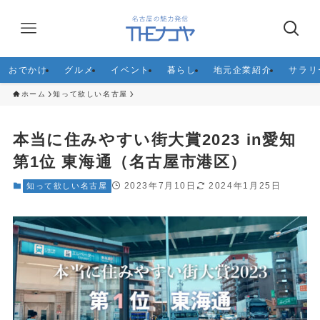
おでかけ
グルメ
イベント
暮らし
地元企業紹介
サラリ
ホーム
知って欲しい名古屋
本当に住みやすい街大賞2023 in愛知
第1位 東海通（名古屋市港区）
2023年7月10日
2024年1月25日
知って欲しい名古屋