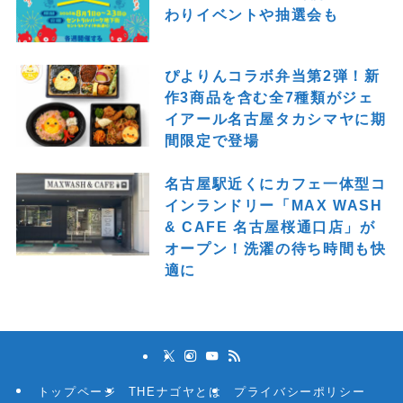
坦々麺の名店「錦城 本店」が
熱田区日比野に移転オープン！
新着記事
セントラルパーク地下街で「セ
ンパ大夏祭 2026」開催！週替
わりイベントや抽選会も
ぴよりんコラボ弁当第2弾！新
作3商品を含む全7種類がジェ