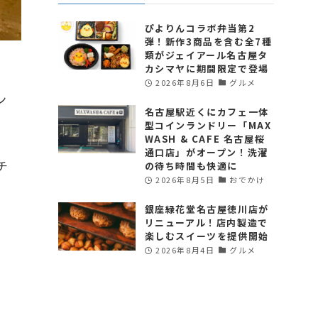
ぴよりんコラボ弁当第2
弾！新作3商品を含む全7種
類がジェイアール名古屋タ
カシマヤに期間限定で登場
2026年8月6日
グルメ
ン
名古屋駅近くにカフェ一体
型コインランドリー「MAX
WASH & CAFE 名古屋桜
通口店」がオープン！洗濯
チ
の待ち時間も快適に
2026年8月5日
おでかけ
銀座緑花堂名古屋徳川店が
リニューアル！店内製造で
楽しむスイーツを提供開始
2026年8月4日
グルメ