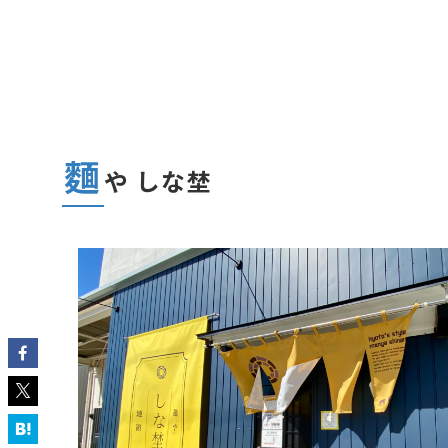
麵
や しな埜