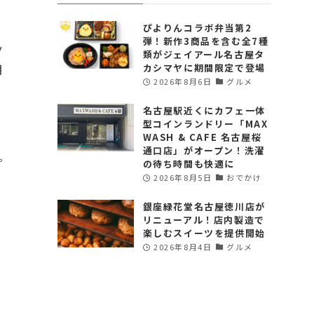
ぴよりんコラボ弁当第2
弾！新作3商品を含む全7種
ッ
類がジェイアール名古屋タ
月
カシマヤに期間限定で登場
2026年8月6日
グルメ
紹
名古屋駅近くにカフェ一体
型コインランドリー「MAX
WASH & CAFE 名古屋桜
通口店」がオープン！洗濯
。
の待ち時間も快適に
2026年8月5日
おでかけ
銀座緑花堂名古屋徳川店が
リニューアル！店内製造で
楽しむスイーツを提供開始
2026年8月4日
グルメ