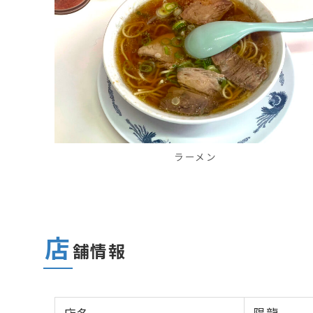
ラーメン
店
舗情報
店名
陽龍