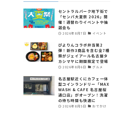
セントラルパーク地下街で
「センパ大夏祭 2026」開
催！週替わりイベントや抽
選会も
2026年8月7日
イベント
ぴよりんコラボ弁当第2
弾！新作3商品を含む全7種
類がジェイアール名古屋タ
カシマヤに期間限定で登場
2026年8月6日
グルメ
名古屋駅近くにカフェ一体
型コインランドリー「MAX
WASH & CAFE 名古屋桜
通口店」がオープン！洗濯
の待ち時間も快適に
2026年8月5日
おでかけ