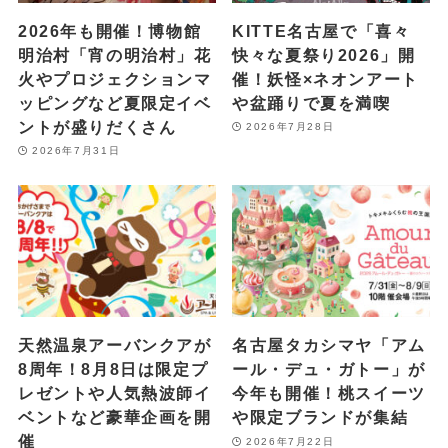
2026年も開催！博物館
KITTE名古屋で「喜々
明治村「宵の明治村」花
快々な夏祭り2026」開
火やプロジェクションマ
催！妖怪×ネオンアート
ッピングなど夏限定イベ
や盆踊りで夏を満喫
ントが盛りだくさん
2026年7月28日
2026年7月31日
天然温泉アーバンクアが
名古屋タカシマヤ「アム
8周年！8月8日は限定プ
ール・デュ・ガトー」が
レゼントや人気熱波師イ
今年も開催！桃スイーツ
ベントなど豪華企画を開
や限定ブランドが集結
催
2026年7月22日