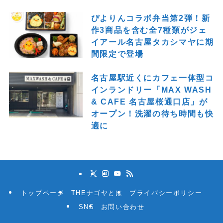
ぴよりんコラボ弁当第2弾！新
作3商品を含む全7種類がジェ
イアール名古屋タカシマヤに期
間限定で登場
名古屋駅近くにカフェ一体型コ
インランドリー「MAX WASH
& CAFE 名古屋桜通口店」が
オープン！洗濯の待ち時間も快
適に
トップページ
THEナゴヤとは
プライバシーポリシー
SNS
お問い合わせ