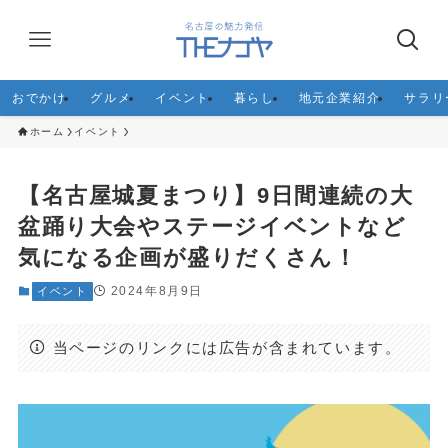
おでかけ
グルメ
イベント
暮らし
地元企業紹介
サラリ
ホーム
イベント
【名古屋城夏まつり】9日間連続の大
盆踊り大会やステージイベントなど
気になる企画が盛りだくさん！
2024年8月9日
イベント
当ページのリンクには広告が含まれています。