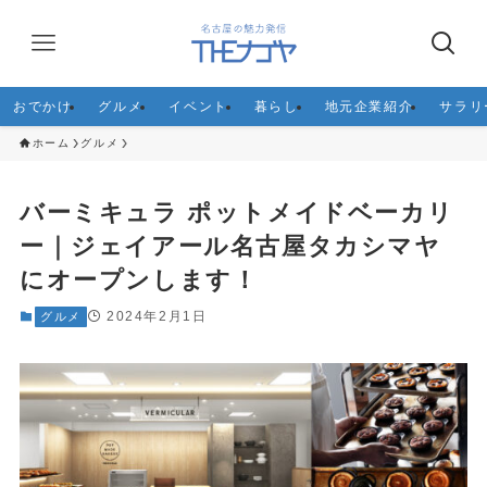
おでかけ
グルメ
イベント
暮らし
地元企業紹介
サラリ
ホーム
グルメ
バーミキュラ ポットメイドベーカリ
ー｜ジェイアール名古屋タカシマヤ
にオープンします！
2024年2月1日
グルメ