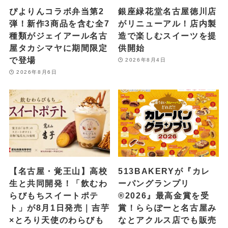
ぴよりんコラボ弁当第2
銀座緑花堂名古屋徳川店
弾！新作3商品を含む全7
がリニューアル！店内製
種類がジェイアール名古
造で楽しむスイーツを提
屋タカシマヤに期間限定
供開始
で登場
2026年8月4日
2026年8月6日
【名古屋・覚王山】高校
513BAKERYが『カレ
生と共同開発！「飲むわ
ーパングランプリ
らびもちスイートポテ
®2026』最高金賞を受
ト」が8月1日発売｜吉芋
賞！ららぽーと名古屋み
×とろり天使のわらびも
なとアクルス店でも販売