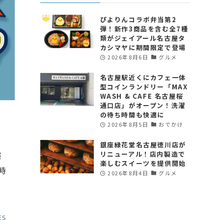
ぴよりんコラボ弁当第2
弾！新作3商品を含む全7種
類がジェイアール名古屋タ
カシマヤに期間限定で登場
2026年8月6日
グルメ
名古屋駅近くにカフェ一体
型コインランドリー「MAX
WASH & CAFE 名古屋桜
通口店」がオープン！洗濯
の待ち時間も快適に
2026年8月5日
おでかけ
グ
銀座緑花堂名古屋徳川店が
リニューアル！店内製造で
際
楽しむスイーツを提供開始
時
2026年8月4日
グルメ
ES