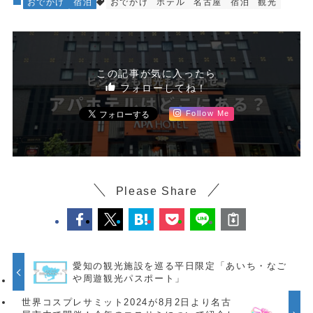
おでかけ
宿泊
おでかけ
ホテル
名古屋
宿泊
観光
この記事が気に入ったら
フォローしてね！
Follow Me
Please Share
愛知の観光施設を巡る平日限定「あいち・なご
や周遊観光パスポート」
世界コスプレサミット2024が8月2日より名古