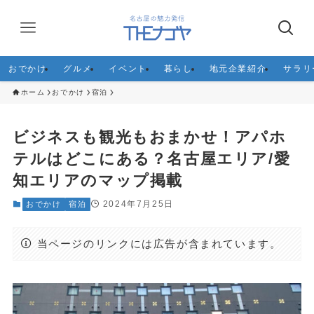
おでかけ
グルメ
イベント
暮らし
地元企業紹介
サラリ
ホーム
おでかけ
宿泊
ビジネスも観光もおまかせ！アパホ
テルはどこにある？名古屋エリア/愛
知エリアのマップ掲載
2024年7月25日
おでかけ
宿泊
当ページのリンクには広告が含まれています。