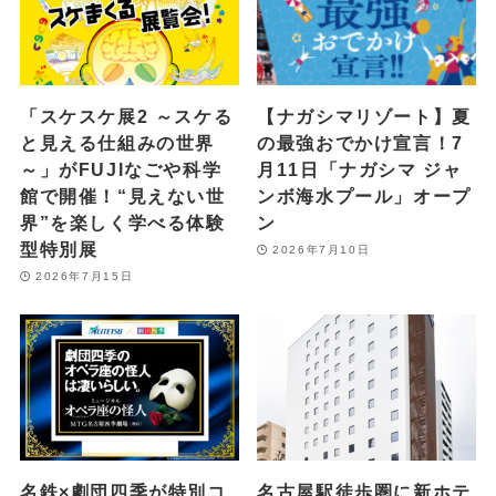
「スケスケ展2 ～スケる
【ナガシマリゾート】夏
と見える仕組みの世界
の最強おでかけ宣言！7
～」がFUJIなごや科学
月11日「ナガシマ ジャ
館で開催！“見えない世
ンボ海水プール」オープ
界”を楽しく学べる体験
ン
型特別展
2026年7月10日
2026年7月15日
名鉄×劇団四季が特別コ
名古屋駅徒歩圏に新ホテ