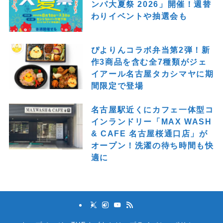
ンパ大夏祭 2026」開催！週替
わりイベントや抽選会も
ぴよりんコラボ弁当第2弾！新
作3商品を含む全7種類がジェ
イアール名古屋タカシマヤに期
間限定で登場
名古屋駅近くにカフェ一体型コ
インランドリー「MAX WASH
& CAFE 名古屋桜通口店」が
オープン！洗濯の待ち時間も快
適に