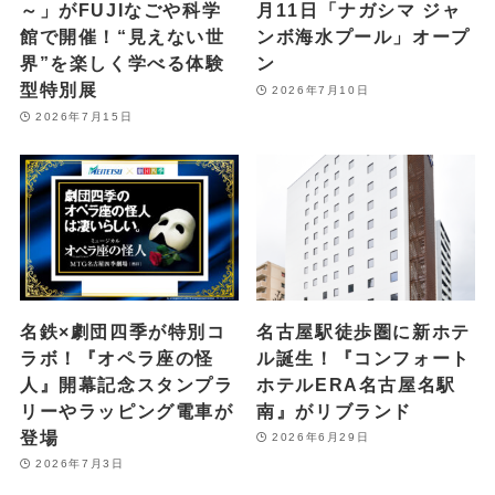
～」がFUJIなごや科学
月11日「ナガシマ ジャ
館で開催！“見えない世
ンボ海水プール」オープ
界”を楽しく学べる体験
ン
型特別展
2026年7月10日
2026年7月15日
名鉄×劇団四季が特別コ
名古屋駅徒歩圏に新ホテ
ラボ！『オペラ座の怪
ル誕生！『コンフォート
人』開幕記念スタンプラ
ホテルERA名古屋名駅
リーやラッピング電車が
南』がリブランド
登場
2026年6月29日
2026年7月3日