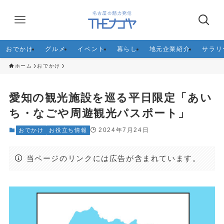
おでかけ
グルメ
イベント
暮らし
地元企業紹介
サラリ
ホーム
おでかけ
愛知の観光施設を巡る平日限定「あい
ち・なごや周遊観光パスポート」
2024年7月24日
おでかけ
お役立ち情報
当ページのリンクには広告が含まれています。