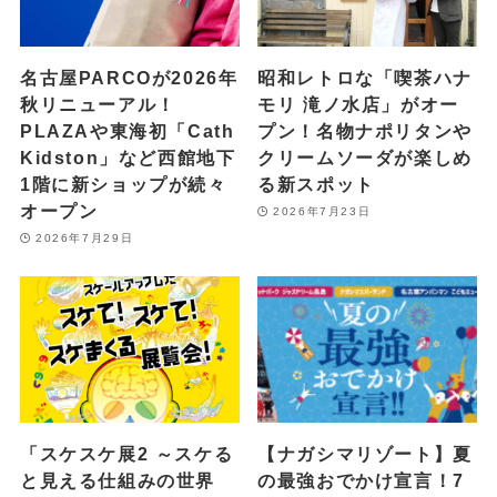
名古屋PARCOが2026年
昭和レトロな「喫茶ハナ
秋リニューアル！
モリ 滝ノ水店」がオー
PLAZAや東海初「Cath
プン！名物ナポリタンや
Kidston」など西館地下
クリームソーダが楽しめ
1階に新ショップが続々
る新スポット
オープン
2026年7月23日
2026年7月29日
「スケスケ展2 ～スケる
【ナガシマリゾート】夏
と見える仕組みの世界
の最強おでかけ宣言！7