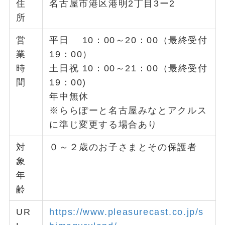
住
名古屋市港区港明2丁目3ー2
所
営
平日 10：00～20：00（最終受付
業
19：00）
時
土日祝 10：00～21：00（最終受付
間
19：00)
年中無休
※ららぽーと名古屋みなとアクルス
に準じ変更する場合あり
対
０～２歳のお子さまとその保護者
象
年
齢
UR
https://www.pleasurecast.co.jp/s