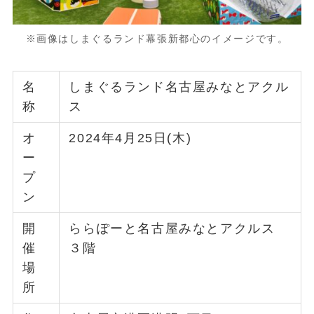
※画像はしまぐるランド幕張新都心のイメージです。
名
しまぐるランド名古屋みなとアクル
称
ス
オ
2024年4月25日(木)
ー
プ
ン
開
ららぽーと名古屋みなとアクルス
催
３階
場
所