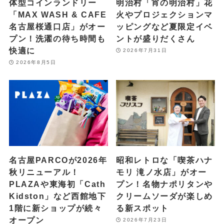
体型コインランドリー
明治村「宵の明治村」花
「MAX WASH & CAFE
火やプロジェクションマ
名古屋桜通口店」がオー
ッピングなど夏限定イベ
プン！洗濯の待ち時間も
ントが盛りだくさん
快適に
2026年7月31日
2026年8月5日
名古屋PARCOが2026年
昭和レトロな「喫茶ハナ
秋リニューアル！
モリ 滝ノ水店」がオー
PLAZAや東海初「Cath
プン！名物ナポリタンや
Kidston」など西館地下
クリームソーダが楽しめ
1階に新ショップが続々
る新スポット
オープン
2026年7月23日