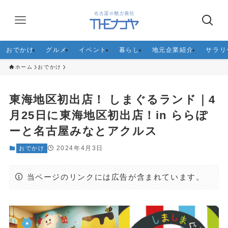
おでかけ
グルメ
イベント
暮らし
地元企業紹介
サラリ
ホーム
おでかけ
東海地区初出店！ しまぐるランド｜4
月25日に東海地区初出店！in ららぽ
ーと名古屋みなとアクルス
2024年4月3日
おでかけ
当ページのリンクには広告が含まれています。