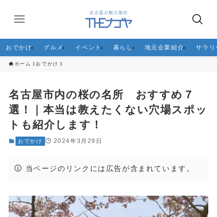
おでかけ
グルメ
イベント
暮らし
地元企業紹介
サラリ
ホーム
おでかけ
名古屋市内の桜の名所 おすすめ７
選！｜本当は教えたくない穴場スポッ
トも紹介します！
2024年3月29日
おでかけ
当ページのリンクには広告が含まれています。