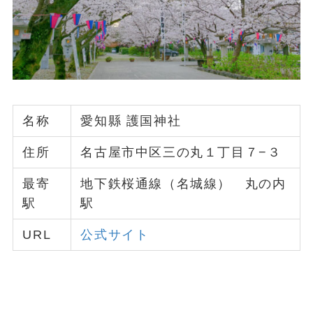
名称
愛知縣 護国神社
住所
名古屋市中区三の丸１丁目７−３
最寄
地下鉄桜通線（名城線） 丸の内
駅
駅
URL
公式サイト