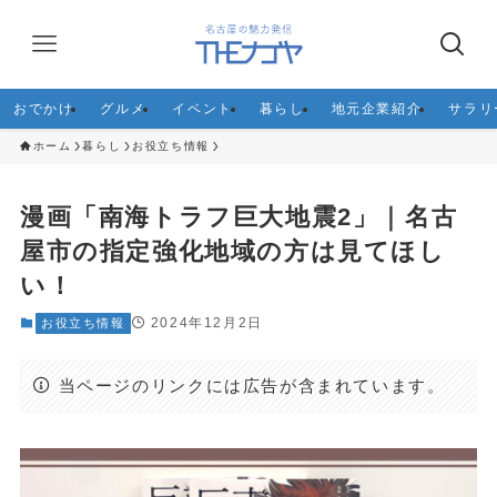
おでかけ
グルメ
イベント
暮らし
地元企業紹介
サラリ
ホーム
暮らし
お役立ち情報
漫画「南海トラフ巨大地震2」｜名古
屋市の指定強化地域の方は見てほし
い！
2024年12月2日
お役立ち情報
当ページのリンクには広告が含まれています。