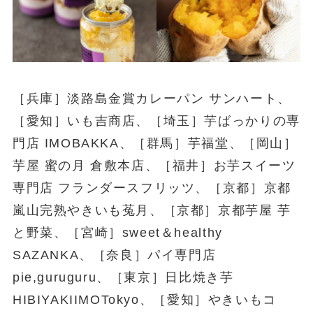
［兵庫］淡路島金賞カレーパン サンハート、
［愛知］いも吉商店、［埼玉］芋ばっかりの専
門店 IMOBAKKA、［群馬］芋福堂、［岡山］
芋屋 蜜の月 倉敷本店、［福井］お芋スイーツ
専門店 フランダースフリッツ、［京都］京都
嵐山完熟やきいも菟月、［京都］京都芋屋 芋
と野菜、［宮崎］sweet＆healthy
SAZANKA、［奈良］パイ専門店
pie,guruguru、［東京］日比焼き芋
HIBIYAKIIMOTokyo、［愛知］やきいもコ