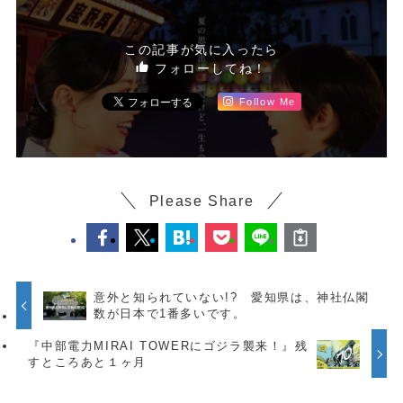
この記事が気に入ったら
フォローしてね！
Follow Me
Please Share
意外と知られていない!? 愛知県は、神社仏閣
数が日本で1番多いです。
『中部電力MIRAI TOWERにゴジラ襲来！』残
すところあと１ヶ月