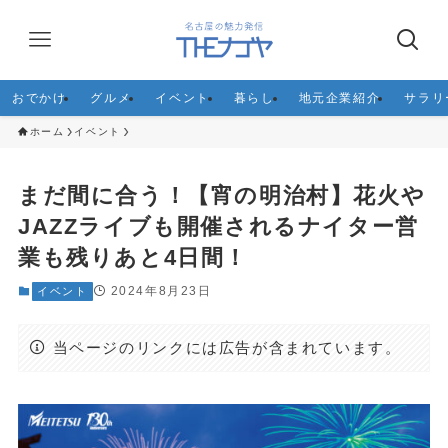
おでかけ
グルメ
イベント
暮らし
地元企業紹介
サラリ
ホーム
イベント
まだ間に合う！【宵の明治村】花火や
JAZZライブも開催されるナイター営
業も残りあと4日間！
2024年8月23日
イベント
当ページのリンクには広告が含まれています。