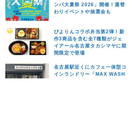
ンパ大夏祭 2026」開催！週替
わりイベントや抽選会も
ぴよりんコラボ弁当第2弾！新
作3商品を含む全7種類がジェ
イアール名古屋タカシマヤに期
間限定で登場
名古屋駅近くにカフェ一体型コ
インランドリー「MAX WASH
& CAFE 名古屋桜通口店」が
オープン！洗濯の待ち時間も快
適に