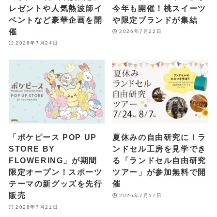
レゼントや人気熱波師イ
今年も開催！桃スイーツ
ベントなど豪華企画を開
や限定ブランドが集結
催
2026年7月22日
2026年7月24日
「ポケピース POP UP
夏休みの自由研究に！ラ
STORE BY
ンドセル工房を見学でき
FLOWERING」が期間
る「ランドセル自由研究
限定オープン！スポーツ
ツアー」が参加無料で開
テーマの新グッズを先行
催
販売
2026年7月17日
2026年7月21日