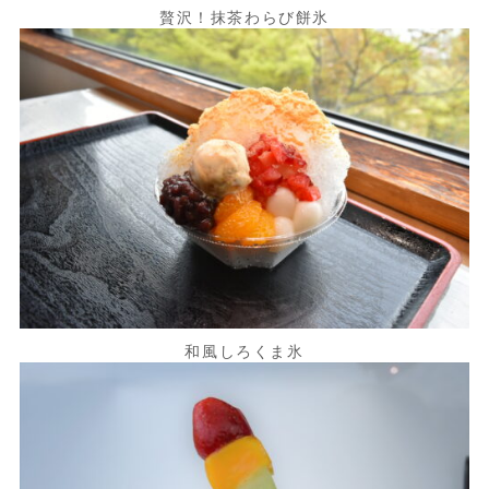
贅沢！抹茶わらび餅氷
和風しろくま氷