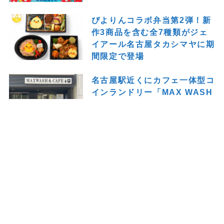
ぴよりんコラボ弁当第2弾！新
作3商品を含む全7種類がジェ
イアール名古屋タカシマヤに期
間限定で登場
名古屋駅近くにカフェ一体型コ
インランドリー「MAX WASH
& CAFE 名古屋桜通口店」が
オープン！洗濯の待ち時間も快
適に
トップページ
THEナゴヤとは
プライバシーポリシー
SNS
お問い合わせ