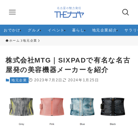
おでかけ
グルメ
イベント
暮らし
地元企業紹介
サラリ
ホーム
地元企業
株式会社MTG｜SIXPADで有名な名古
屋発の美容機器メーカーを紹介
2023年7月2日
2024年1月25日
地元企業