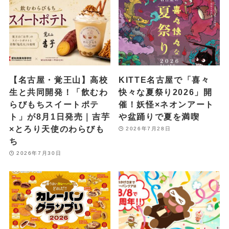
【名古屋・覚王山】高校
KITTE名古屋で「喜々
生と共同開発！「飲むわ
快々な夏祭り2026」開
らびもちスイートポテ
催！妖怪×ネオンアート
ト」が8月1日発売｜吉芋
や盆踊りで夏を満喫
×とろり天使のわらびも
2026年7月28日
ち
2026年7月30日