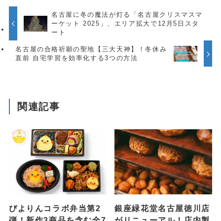
名古屋に冬の魔法が灯る「名古屋クリスマスマ
ーケット 2025」、エリア拡大で12月5日スタ
ート
名古屋の合格祈願の聖地【三大天神】！冬休み
直前 自宅学習を効率化する3つの方法
関連記事
ぴよりんコラボ弁当第2
銀座緑花堂名古屋徳川店
弾！新作3商品を含む全7
がリニューアル！店内製