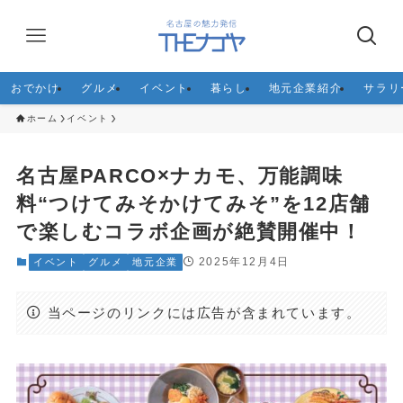
おでかけ
グルメ
イベント
暮らし
地元企業紹介
サラリ
ホーム
イベント
名古屋PARCO×ナカモ、万能調味
料“つけてみそかけてみそ”を12店舗
で楽しむコラボ企画が絶賛開催中！
2025年12月4日
イベント
グルメ
地元企業
当ページのリンクには広告が含まれています。