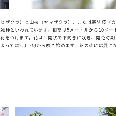
ンヒザクラ）と山桜（ヤマザクラ）、または寒緋桜（
雑種といわれています。樹高は5メートルから10メー
の花をつけます。花は半開状で下向きに咲き、開花時期
よっては2月下旬から咲き始めます。花の後には夏に