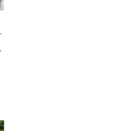
カ
ト
か