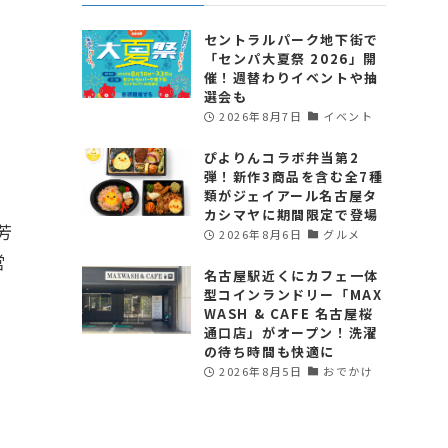
セントラルパーク地下街で
「センパ大夏祭 2026」開
催！週替わりイベントや抽
選会も
2026年8月7日
イベント
ぴよりんコラボ弁当第2
弾！新作3商品を含む全7種
類がジェイアール名古屋タ
カシマヤに期間限定で登場
芳
2026年8月6日
グルメ
営
名古屋駅近くにカフェ一体
型コインランドリー「MAX
WASH & CAFE 名古屋桜
通口店」がオープン！洗濯
の待ち時間も快適に
2026年8月5日
おでかけ