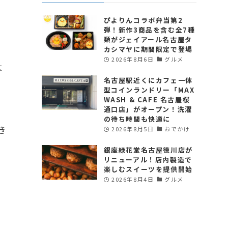
ぴよりんコラボ弁当第2
弾！新作3商品を含む全7種
類がジェイアール名古屋タ
カシマヤに期間限定で登場
2026年8月6日
グルメ
大
名古屋駅近くにカフェ一体
型コインランドリー「MAX
WASH & CAFE 名古屋桜
通口店」がオープン！洗濯
の待ち時間も快適に
き
2026年8月5日
おでかけ
銀座緑花堂名古屋徳川店が
リニューアル！店内製造で
楽しむスイーツを提供開始
2026年8月4日
グルメ