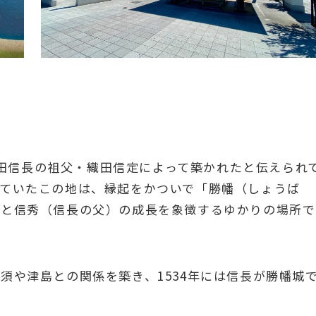
、織田信長の祖父・織田信定によって築かれたと伝えられ
れていたこの地は、縁起をかついで「勝幡（しょうば
力と信秀（信長の父）の成長を象徴するゆかりの場所で
須や津島との関係を築き、1534年には信長が勝幡城