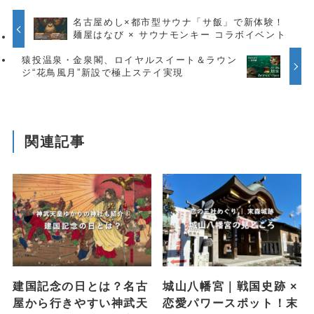
名古屋めし×都市型サウナ「サ飯」で新体験！
麺屋はなび × サウナモンキー コラボイベント
猿投温泉・金泉閣、ロイヤルスイート＆ラウン
ジ“花鳥風月”新設で極上ステイ実現
関連記事
建国記念の日とは？名古
城山八幡宮｜戦国史跡 ×
屋から行きやすい神武天
恋愛パワースポット！末