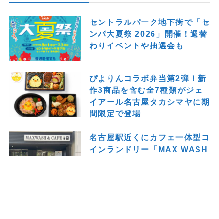
セントラルパーク地下街で「セ
ンパ大夏祭 2026」開催！週替
わりイベントや抽選会も
ぴよりんコラボ弁当第2弾！新
作3商品を含む全7種類がジェ
イアール名古屋タカシマヤに期
間限定で登場
名古屋駅近くにカフェ一体型コ
インランドリー「MAX WASH
& CAFE 名古屋桜通口店」が
オープン！洗濯の待ち時間も快
適に