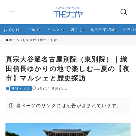
おでかけ
グルメ
イベント
暮らし
地元企業紹介
サラリ
ホーム
おでかけ
神社・お寺
真宗大谷派名古屋別院（東別院）｜織
田信長ゆかりの地で楽しむ—夏の【夜
市】マルシェと歴史探訪
2025年8月28日
神社・お寺
当ページのリンクには広告が含まれています。