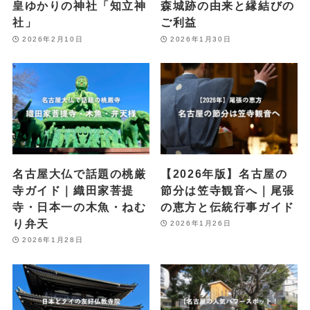
皇ゆかりの神社「知立神
森城跡の由来と縁結びの
社」
ご利益
2026年2月10日
2026年1月30日
名古屋大仏で話題の桃厳
【2026年版】名古屋の
寺ガイド｜織田家菩提
節分は笠寺観音へ｜尾張
寺・日本一の木魚・ねむ
の恵方と伝統行事ガイド
り弁天
2026年1月26日
2026年1月28日