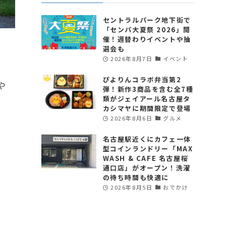
セントラルパーク地下街で
「センパ大夏祭 2026」開
催！週替わりイベントや抽
選会も
2026年8月7日
イベント
ぴよりんコラボ弁当第2
や
弾！新作3商品を含む全7種
類がジェイアール名古屋タ
カシマヤに期間限定で登場
2026年8月6日
グルメ
名古屋駅近くにカフェ一体
型コインランドリー「MAX
WASH & CAFE 名古屋桜
通口店」がオープン！洗濯
の待ち時間も快適に
2026年8月5日
おでかけ