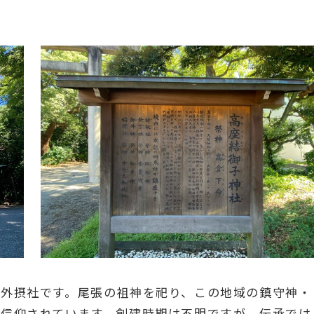
境外摂社です。尾張の祖神を祀り、この地域の鎮守神・
く信仰されています。創建時期は不明ですが、伝承では