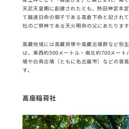
天武天皇期に創建されたとも、熱田神宮本
て饒速日命の御子である高倉下命と記され
社のご祭神である天火明命の父にあたりま
高蔵地域には高蔵貝塚や高蔵古墳群など弥生
は、東西約500メートル・南北約700メー
墳や白鳥古墳（ともに名古屋市）などの首
す。
高座稲荷社