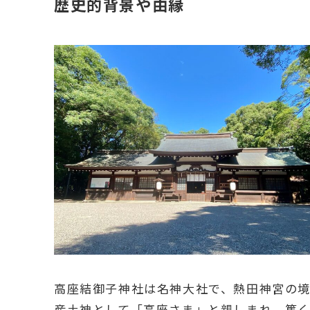
歴史的背景や由縁
高座結御子神社は名神大社で、熱田神宮の
産土神として「高座さま」と親しまれ、篤