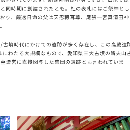
宮と同時期に創建されたとも。社の表札にはご祭神とし
ており、饒速日命の父は天忍穂耳尊、尾張一宮真清田神
す。
/古墳時代にかけての遺跡が多く存在し、この高蔵遺
トルにわたる大規模なもので、愛知県三大古墳の断夫山
長墓造営に直接関与した集団の遺跡とも言われていま