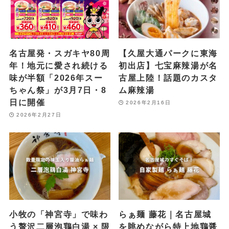
名古屋発・スガキヤ80周
【久屋大通パークに東海
年！地元に愛され続ける
初出店】七宝麻辣湯が名
味が半額「2026年スー
古屋上陸！話題のカスタ
ちゃん祭」が3月7日・8
ム麻辣湯
日に開催
2026年2月16日
2026年2月27日
小牧の「神宮寺」で味わ
らぁ麺 藤花｜名古屋城
う贅沢二層泡鶏白湯 × 限
を眺めながら特上地鶏醤