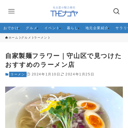
おでかけ
グルメ
イベント
暮らし
地元企業紹介
サラリ
ホーム
グルメ
ラーメン
自家製麺フラワー｜守山区で見つけた
おすすめのラーメン店
2024年1月10日
2024年1月25日
ラーメン