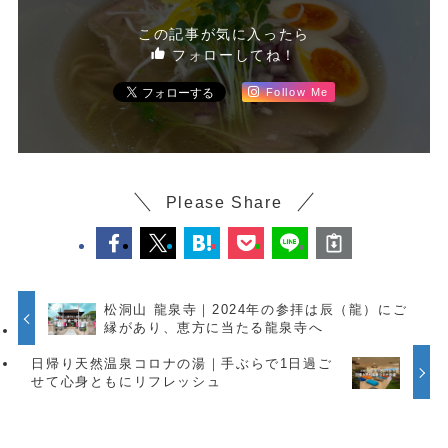
この記事が気に入ったら
フォローしてね！
Follow Me
Please Share
松洞山 龍泉寺｜2024年の参拝は辰（龍）にご
縁があり、恵方に当たる龍泉寺へ
日帰り天然温泉コロナの湯｜手ぶらで1日過ご
せて心身ともにリフレッシュ