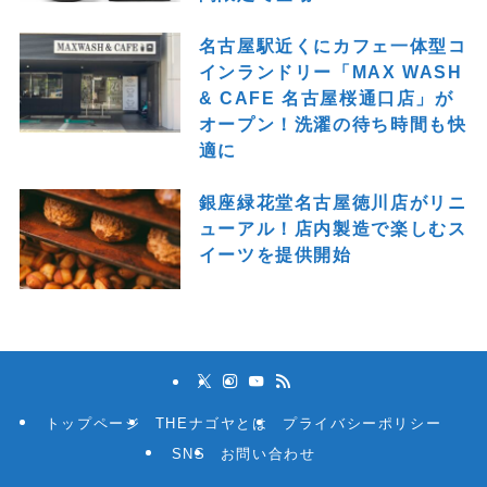
名古屋駅近くにカフェ一体型コ
インランドリー「MAX WASH
& CAFE 名古屋桜通口店」が
オープン！洗濯の待ち時間も快
適に
銀座緑花堂名古屋徳川店がリニ
ューアル！店内製造で楽しむス
イーツを提供開始
トップページ
THEナゴヤとは
プライバシーポリシー
SNS
お問い合わせ