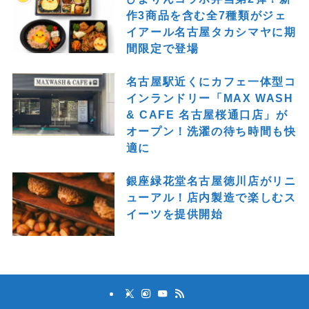
作3商品を含む全7種類がジェ
イアール名古屋タカシマヤに期
間限定で登場
名古屋駅近くにカフェ一体型コ
インランドリー「MAX WASH
& CAFE 名古屋桜通口店」が
オープン！洗濯の待ち時間も快
適に
銀座緑花堂名古屋徳川店がリニ
ューアル！店内製造で楽しむス
イーツを提供開始