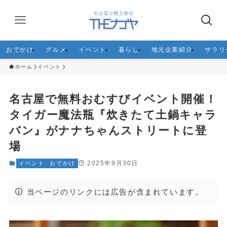
おでかけ
グルメ
イベント
暮らし
地元企業紹介
サラリ
ホーム
イベント
名古屋で無料おむすびイベント開催！
タイガー魔法瓶『炊きたて土鍋キャラ
バン』がナナちゃんストリートに登
場
2025年9月30日
イベント
おでかけ
当ページのリンクには広告が含まれています。