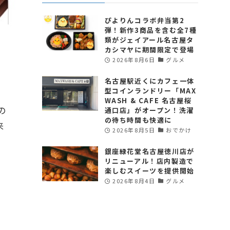
ぴよりんコラボ弁当第2
弾！新作3商品を含む全7種
類がジェイアール名古屋タ
カシマヤに期間限定で登場
2026年8月6日
グルメ
名古屋駅近くにカフェ一体
型コインランドリー「MAX
が
WASH & CAFE 名古屋桜
の
通口店」がオープン！洗濯
の待ち時間も快適に
来
2026年8月5日
おでかけ
銀座緑花堂名古屋徳川店が
リニューアル！店内製造で
楽しむスイーツを提供開始
2026年8月4日
グルメ