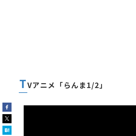
T
Vアニメ「らんま1/2」