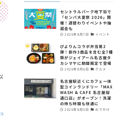
セントラルパーク地下街で
「センパ大夏祭 2026」開
催！週替わりイベントや抽
選会も
2026年8月7日
イベント
ぴよりんコラボ弁当第2
弾！新作3商品を含む全7種
類がジェイアール名古屋タ
カシマヤに期間限定で登場
ー
2026年8月6日
グルメ
以
名古屋駅近くにカフェ一体
型コインランドリー「MAX
WASH & CAFE 名古屋桜
通口店」がオープン！洗濯
の待ち時間も快適に
2026年8月5日
おでかけ
ES