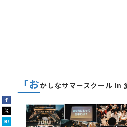
「お
かしなサマースクール in