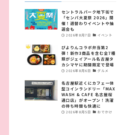
セントラルパーク地下街で
「センパ大夏祭 2026」開
催！週替わりイベントや抽
選会も
2026年8月7日
イベント
ぴよりんコラボ弁当第2
弾！新作3商品を含む全7種
類がジェイアール名古屋タ
カシマヤに期間限定で登場
2026年8月6日
グルメ
名古屋駅近くにカフェ一体
型コインランドリー「MAX
WASH & CAFE 名古屋桜
通口店」がオープン！洗濯
の待ち時間も快適に
2026年8月5日
おでかけ