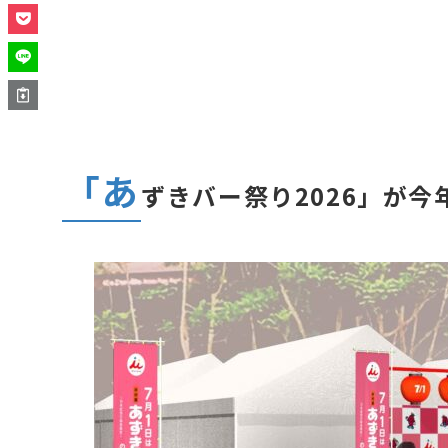
「あ
ずきバー祭り2026」が今