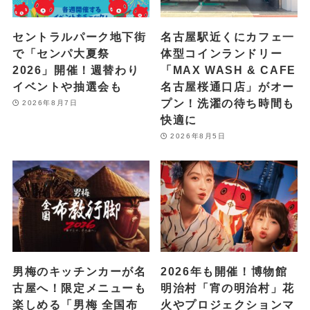
セントラルパーク地下街
名古屋駅近くにカフェ一
で「センパ大夏祭
体型コインランドリー
2026」開催！週替わり
「MAX WASH & CAFE
イベントや抽選会も
名古屋桜通口店」がオー
プン！洗濯の待ち時間も
2026年8月7日
快適に
2026年8月5日
男梅のキッチンカーが名
2026年も開催！博物館
古屋へ！限定メニューも
明治村「宵の明治村」花
楽しめる「男梅 全国布
火やプロジェクションマ