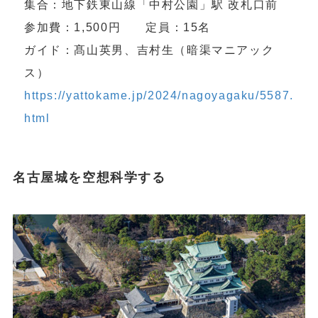
集合：地下鉄東山線「中村公園」駅 改札口前
参加費：1,500円 定員：15名
ガイド：髙山英男、吉村生（暗渠マニアック
ス）
https://yattokame.jp/2024/nagoyagaku/5587.
html
名古屋城を空想科学する