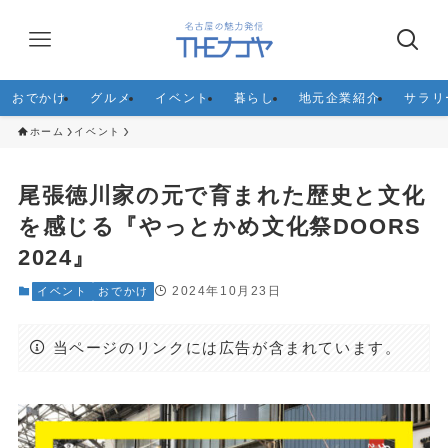
おでかけ
グルメ
イベント
暮らし
地元企業紹介
サラリ
ホーム
イベント
尾張徳川家の元で育まれた歴史と文化
を感じる『やっとかめ文化祭DOORS
2024』
2024年10月23日
イベント
おでかけ
当ページのリンクには広告が含まれています。