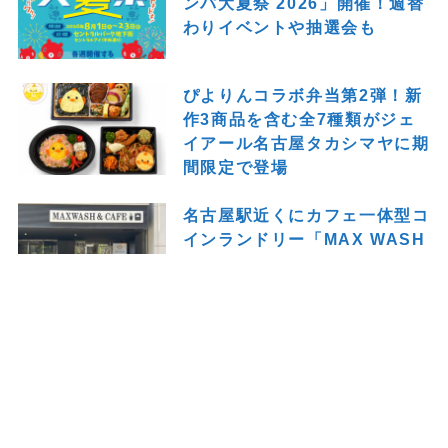
ンパ大夏祭 2026」開催！週替
わりイベントや抽選会も
ぴよりんコラボ弁当第2弾！新
作3商品を含む全7種類がジェ
イアール名古屋タカシマヤに期
間限定で登場
名古屋駅近くにカフェ一体型コ
インランドリー「MAX WASH
& CAFE 名古屋桜通口店」が
オープン！洗濯の待ち時間も快
適に
トップページ
THEナゴヤとは
プライバシーポリシー