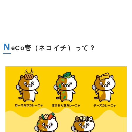
N
eCo壱（ネコイチ）って
？