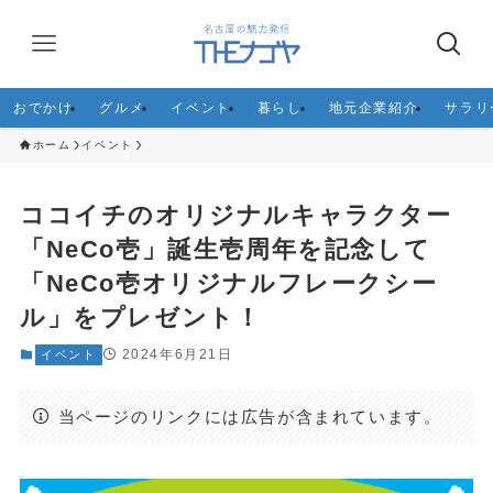
おでかけ
グルメ
イベント
暮らし
地元企業紹介
サラリ
ホーム
イベント
ココイチのオリジナルキャラクター
「NeCo壱」誕生壱周年を記念して
「NeCo壱オリジナルフレークシー
ル」をプレゼント！
2024年6月21日
イベント
当ページのリンクには広告が含まれています。