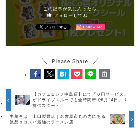
この記事が気に入ったら
フォローしてね！
Follow Me
Please Share
【カフェヨシノ中島店】にて『０円サービス』
がドライブスルーでも全時間帯で6月24日より
提供スタート！
中華そば 上田製麺店｜名古屋市丸の内にある
絶品＆コスパ最強のラーメン店