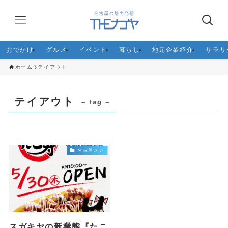
おでかけ
グルメ
イベント
暮らし
地元企業紹介
サラリ
ホーム
テイアウト
テイアウト
– tag –
名古屋メシ
スガキヤの新業態『たこ