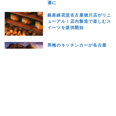
適に
銀座緑花堂名古屋徳川店がリニ
ューアル！店内製造で楽しむス
イーツを提供開始
男梅のキッチンカーが名古屋
へ！限定メニューも楽しめる
「男梅 全国布教行脚 2026」
開催
トップページ
THEナゴヤとは
プライバシーポリシー
SNS
お問い合わせ