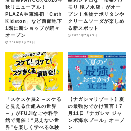
名古屋PARCOが2026年
昭和レトロな「喫茶ハナ
秋リニューアル！
モリ 滝ノ水店」がオー
PLAZAや東海初「Cath
プン！名物ナポリタンや
Kidston」など西館地下
クリームソーダが楽しめ
1階に新ショップが続々
る新スポット
オープン
2026年7月23日
2026年7月29日
「スケスケ展2 ～スケる
【ナガシマリゾート】夏
と見える仕組みの世界
の最強おでかけ宣言！7
～」がFUJIなごや科学
月11日「ナガシマ ジャ
館で開催！“見えない世
ンボ海水プール」オープ
界”を楽しく学べる体験
ン