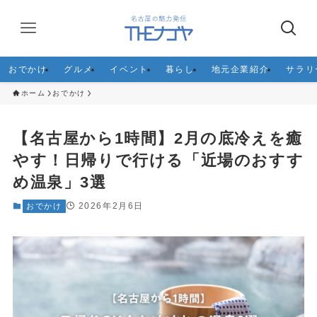
おでかけ
グルメ
イベント
暮らし
地元企業紹介
サラリ
ホーム
おでかけ
【名古屋から1時間】2月の底冷えを癒
やす！日帰りで行ける「近場のおすす
め温泉」3選
2026年2月6日
おでかけ