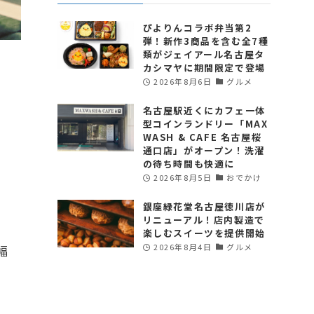
ぴよりんコラボ弁当第2
弾！新作3商品を含む全7種
類がジェイアール名古屋タ
カシマヤに期間限定で登場
2026年8月6日
グルメ
名古屋駅近くにカフェ一体
型コインランドリー「MAX
WASH & CAFE 名古屋桜
通口店」がオープン！洗濯
の待ち時間も快適に
2026年8月5日
おでかけ
銀座緑花堂名古屋徳川店が
リニューアル！店内製造で
・
楽しむスイーツを提供開始
2026年8月4日
グルメ
幅