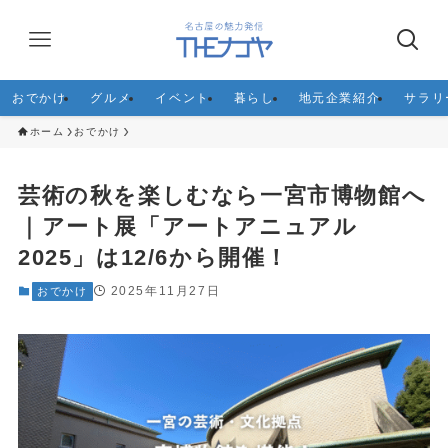
おでかけ
グルメ
イベント
暮らし
地元企業紹介
サラリ
ホーム
おでかけ
芸術の秋を楽しむなら一宮市博物館へ
｜アート展「アートアニュアル
2025」は12/6から開催！
2025年11月27日
おでかけ