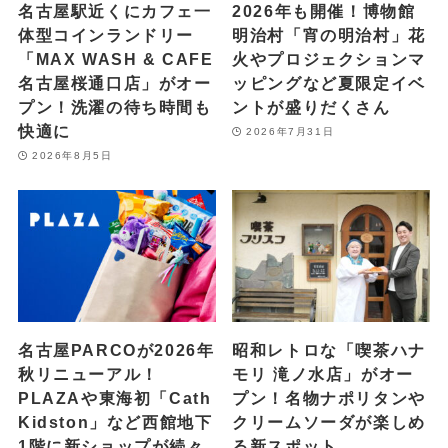
名古屋駅近くにカフェ一
2026年も開催！博物館
体型コインランドリー
明治村「宵の明治村」花
「MAX WASH & CAFE
火やプロジェクションマ
名古屋桜通口店」がオー
ッピングなど夏限定イベ
プン！洗濯の待ち時間も
ントが盛りだくさん
快適に
2026年7月31日
2026年8月5日
名古屋PARCOが2026年
昭和レトロな「喫茶ハナ
秋リニューアル！
モリ 滝ノ水店」がオー
PLAZAや東海初「Cath
プン！名物ナポリタンや
Kidston」など西館地下
クリームソーダが楽しめ
1階に新ショップが続々
る新スポット