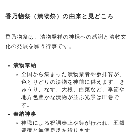
香乃物祭（漬物祭）の由来と見どころ
香乃物祭は、漬物発祥の神様への感謝と漬物文
化の発展を願う行事です。
漬物奉納
全国から集まった漬物業者や参拝客が、
色とりどりの漬物を神前に供えます。き
ゅうり、なす、大根、白菜など、季節や
地方色豊かな漬物が並ぶ光景は圧巻で
す。
奉納神事
神職による祝詞奏上や舞が行われ、五穀
豊穣と無病息災を祈ります。