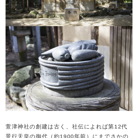
萱津神社の創建は古く、社伝によれば第12代
景行天皇の御代（約1900年前）にまでさかの