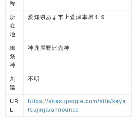
称
所
愛知県あま市上萱津車屋１９
在
地
御
神鹿屋野比売神
祭
神
創
不明
建
UR
https://sites.google.com/site/kaya
L
tsujinja/announce