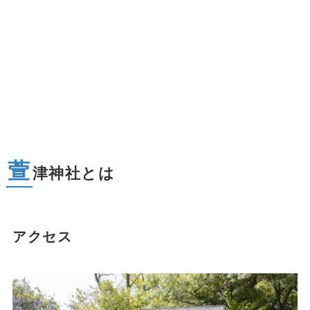
萱
津神社とは
アクセス