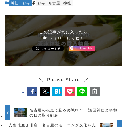
神社・お寺
お寺
名古屋
神社
この記事が気に入ったら
フォローしてね！
Follow Me
Please Share
名古屋の視点で見る終戦80年：護国神社と平和
の日の取り組み
支留比亜珈琲店｜名古屋のモーニング文化を支