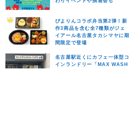
わりイベントや抽選会も
ぴよりんコラボ弁当第2弾！新
作3商品を含む全7種類がジェ
イアール名古屋タカシマヤに期
間限定で登場
名古屋駅近くにカフェ一体型コ
インランドリー「MAX WASH
& CAFE 名古屋桜通口店」が
オープン！洗濯の待ち時間も快
適に
トップページ
THEナゴヤとは
プライバシーポリシー