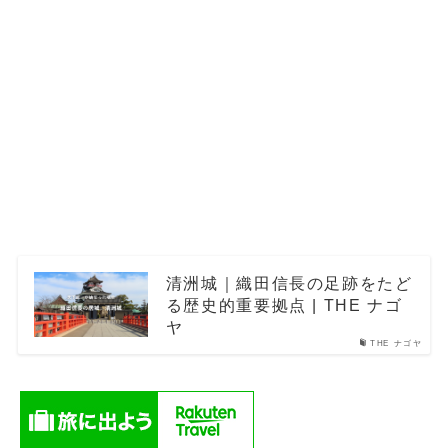
清洲城｜織田信長の足跡をたど
る歴史的重要拠点 | THE ナゴ
ヤ
THE ナゴヤ