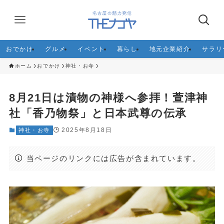
おでかけ
グルメ
イベント
暮らし
地元企業紹介
サラリ
ホーム
おでかけ
神社・お寺
8月21日は漬物の神様へ参拝！萱津神
社「香乃物祭」と日本武尊の伝承
2025年8月18日
神社・お寺
当ページのリンクには広告が含まれています。