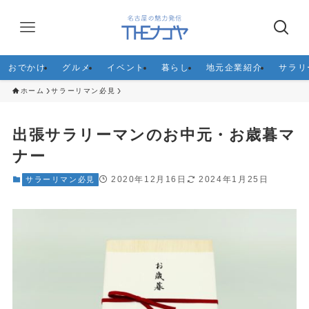
おでかけ
グルメ
イベント
暮らし
地元企業紹介
サラリ
ホーム
サラーリマン必見
出張サラリーマンのお中元・お歳暮マ
ナー
2020年12月16日
2024年1月25日
サラーリマン必見