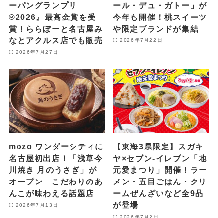
ーパングランプリ
ール・デュ・ガトー」が
®2026』最高金賞を受
今年も開催！桃スイーツ
賞！ららぽーと名古屋み
や限定ブランドが集結
なとアクルス店でも販売
2026年7月22日
2026年7月27日
mozo ワンダーシティに
【東海3県限定】スガキ
名古屋初出店！「浅草今
ヤ×セブン‐イレブン「地
川焼き 月のうさぎ」が
元愛まつり」開催！ラー
オープン こだわりのあ
メン・五目ごはん・クリ
んこが味わえる話題店
ームぜんざいなど全9品
が登場
2026年7月13日
2026年7月2日