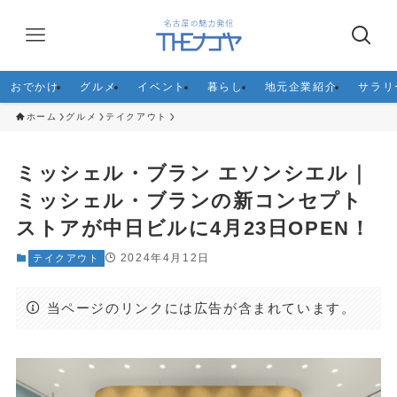
おでかけ
グルメ
イベント
暮らし
地元企業紹介
サラリ
ホーム
グルメ
テイクアウト
ミッシェル・ブラン エソンシエル｜
ミッシェル・ブランの新コンセプト
ストアが中日ビルに4月23日OPEN！
2024年4月12日
テイクアウト
当ページのリンクには広告が含まれています。