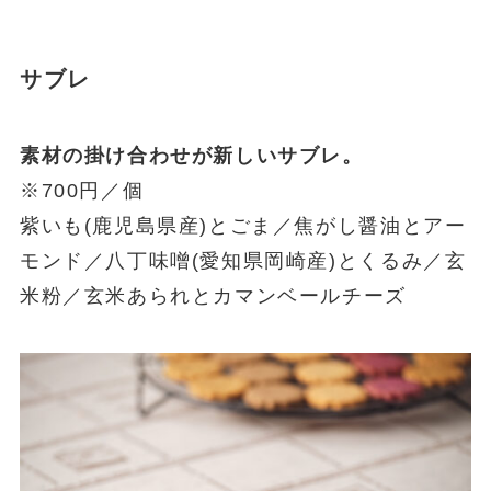
サブレ
素材の掛け合わせが新しいサブレ。
※700円／個
紫いも(鹿児島県産)とごま／焦がし醤油とアー
モンド／八丁味噌(愛知県岡崎産)とくるみ／玄
米粉／玄米あられとカマンベールチーズ