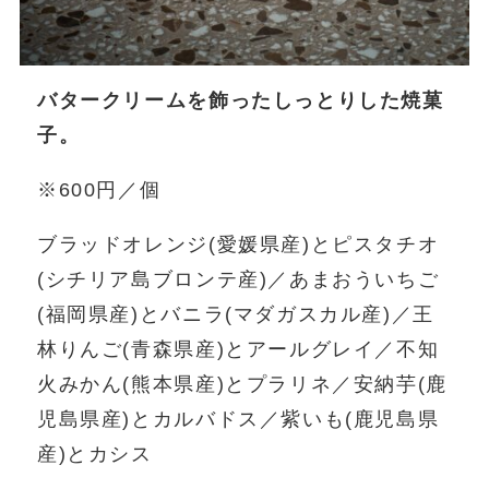
バタークリームを飾ったしっとりした焼菓
子。
※600円／個
ブラッドオレンジ(愛媛県産)とピスタチオ
(シチリア島ブロンテ産)／あまおういちご
(福岡県産)とバニラ(マダガスカル産)／王
林りんご(青森県産)とアールグレイ／不知
火みかん(熊本県産)とプラリネ／安納芋(鹿
児島県産)とカルバドス／紫いも(鹿児島県
産)とカシス