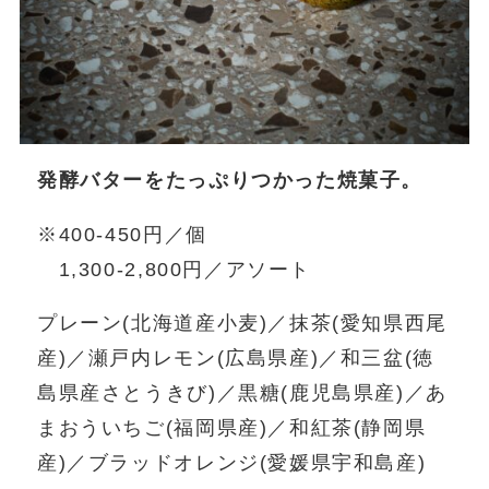
発酵バターをたっぷりつかった焼菓子。
※400-450円／個
1,300-2,800円／アソート
プレーン(北海道産小麦)／抹茶(愛知県西尾
産)／瀬戸内レモン(広島県産)／和三盆(徳
島県産さとうきび)／黒糖(鹿児島県産)／あ
まおういちご(福岡県産)／和紅茶(静岡県
産)／ブラッドオレンジ(愛媛県宇和島産)