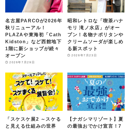
名古屋PARCOが2026年
昭和レトロな「喫茶ハナ
秋リニューアル！
モリ 滝ノ水店」がオー
PLAZAや東海初「Cath
プン！名物ナポリタンや
Kidston」など西館地下
クリームソーダが楽しめ
1階に新ショップが続々
る新スポット
オープン
2026年7月23日
2026年7月29日
「スケスケ展2 ～スケる
【ナガシマリゾート】夏
と見える仕組みの世界
の最強おでかけ宣言！7