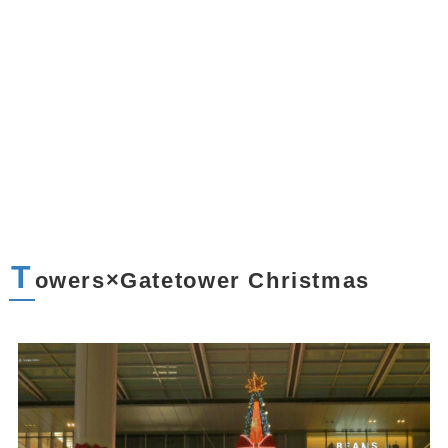
T
owers×Gatetower Christmas