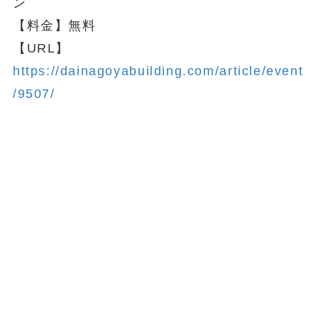
ン
【料金】無料
【URL】
https://dainagoyabuilding.com/article/event
/9507/