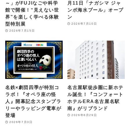
～」がFUJIなごや科学
月11日「ナガシマ ジャ
館で開催！“見えない世
ンボ海水プール」オープ
界”を楽しく学べる体験
ン
型特別展
2026年7月10日
2026年7月15日
名鉄×劇団四季が特別コ
名古屋駅徒歩圏に新ホテ
ラボ！『オペラ座の怪
ル誕生！『コンフォート
人』開幕記念スタンプラ
ホテルERA名古屋名駅
リーやラッピング電車が
南』がリブランド
登場
2026年6月29日
2026年7月3日