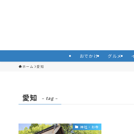
おでかけ
グルメ
ホーム
愛知
愛知
– tag –
神社・お寺