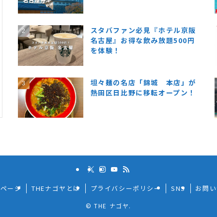
スタバファン必見『ホテル京阪
名古屋』お得な飲み放題500円
を体験！
坦々麺の名店「錦城 本店」が
熱田区日比野に移転オープン！
プページ
THEナゴヤとは
プライバシーポリシー
SNS
お問い
©
THE ナゴヤ.