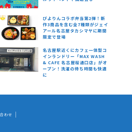
ぴよりんコラボ弁当第2弾！新
作3商品を含む全7種類がジェイ
アール名古屋タカシマヤに期間
限定で登場
名古屋駅近くにカフェ一体型コ
インランドリー「MAX WASH
& CAFE 名古屋桜通口店」がオ
ープン！洗濯の待ち時間も快適
に
合わせ