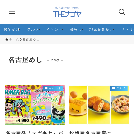
おでかけ
グルメ
イベント
暮らし
地元企業紹介
サラリ
ホーム
名古屋めし
名古屋めし
– tag –
イベント
グルメ
名古屋発「スガキヤ」が
松坂屋名古屋店に