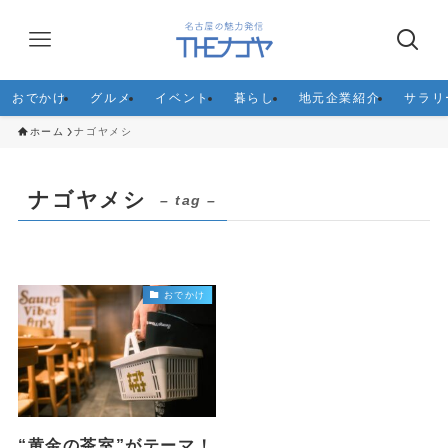
おでかけ
グルメ
イベント
暮らし
地元企業紹介
サラリ
ホーム
ナゴヤメシ
ナゴヤメシ
– tag –
おでかけ
“黄金の茶室”がテーマ！